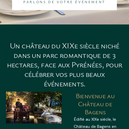
PARLONS DE VOTRE ÉVÉNEMENT
Un
château
du
XIXe
siècle
niché
dans
un
parc
romantique
de
3
hectares,
face
aux
Pyrénées,
pour
célébrer
vos
plus
beaux
événements.
Bienvenue au
Château de
Bagens
Édifié au XIXe siècle, le
Château de Bagens en