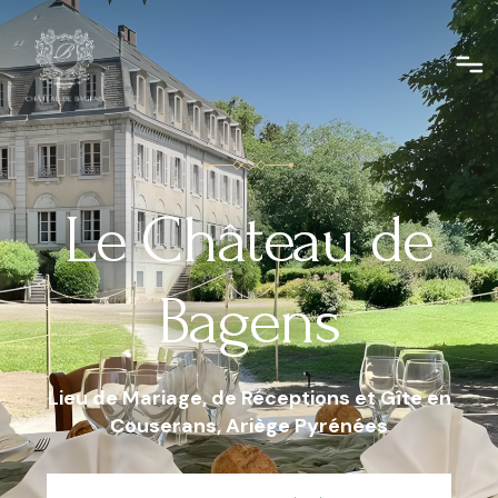
Le
Château
de
Bagens
Lieu de Mariage, de Réceptions et Gîte en
Couserans, Ariège Pyrénées